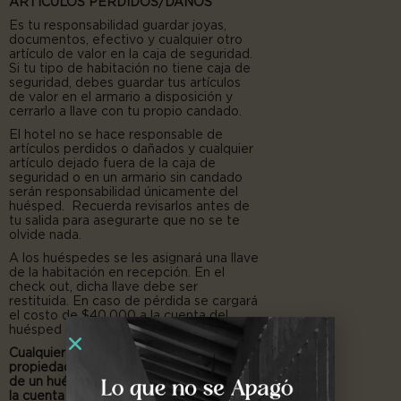
ARTÍCULOS PERDIDOS/DAÑOS
Es tu responsabilidad guardar joyas,
documentos, efectivo y cualquier otro
artículo de valor en la caja de seguridad.
Si tu tipo de habitación no tiene caja de
seguridad, debes guardar tus artículos
de valor en el armario a disposición y
cerrarlo a llave con tu propio candado.
El hotel no se hace responsable de
artículos perdidos o dañados y cualquier
artículo dejado fuera de la caja de
seguridad o en un armario sin candado
serán responsabilidad únicamente del
huésped. Recuerda revisarlos antes de
tu salida para asegurarte que no se te
olvide nada.
A los huéspedes se les asignará una llave
de la habitación en recepción. En el
check out, dicha llave debe ser
restituida. En caso de pérdida se cargará
el costo de $40.000 a la cuenta del
huésped como penalización.
Cualquier daño causado a la habitación o
propiedad en general del hotel por parte
de un huésped o invitado será cargado a
la cuenta del huésped.