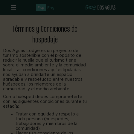
Ir
al
Esp
Eng
contenido
Términos y Condiciones de
hospedaje
Dos Aguas Lodge es un proyecto de
turismo sostenible con el propósito de
reducir la huella que el turismo tiene
sobre el medio ambiente y la comunidad
local. Las condiciones aquí estipuladas
nos ayudan a brindarte un espacio
agradable y respetuoso entre nuestros
huéspedes, los miembros de la
comunidad, y el medio ambiente.
Como huésped debes comprometerte
con las siguientes condiciones durante tu
estadía:
Tratar con equidad y respeto a
toda persona (huéspedes,
trabajadores y miembros de la
comunidad).
Hacer uso consciente de los