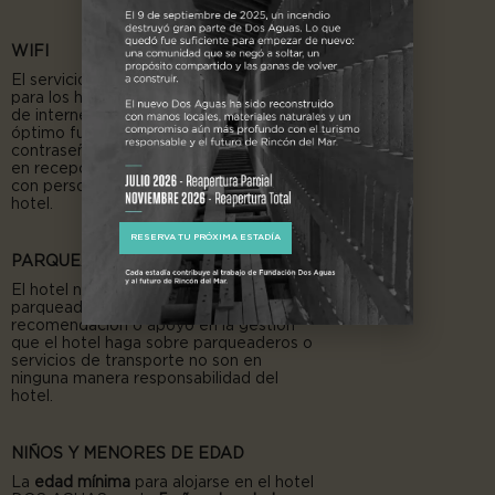
WIFI
El servicio de WiFi es gratuito y limitado
para los huéspedes del hotel. El servicio
de internet es rural y no garantizamos el
óptimo funcionamiento y velocidad. La
contraseña será entregada al huésped
en recepción y se solicita no compartirla
con personas no hospedadas en el
hotel.
RESERVA TU PRÓXIMA ESTADÍA
PARQUEADERO Y TRANSPORTE
El hotel no cuenta con servicio de
parqueadero ni de transporte. Cualquier
recomendación o apoyo en la gestión
que el hotel haga sobre parqueaderos o
servicios de transporte no son en
ninguna manera responsabilidad del
hotel.
NIÑOS Y MENORES DE EDAD
La
edad mínima
para alojarse en el hotel