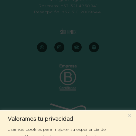
E.
info@dosaguas.co
Reservas: +57 321 4858941
Resecpción:
+57 310 2009644
SÍGUENOS
Whatsapp
Instagram
Tripadvisor
Spotify
Valoramos tu privacidad
Usamos cookies para mejorar su experiencia de