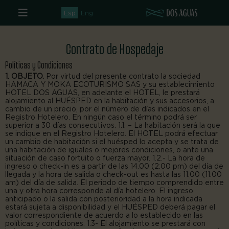
Ir
al
Esp
Eng
contenido
Contrato de Hospedaje
Políticas y Condiciones
1. OBJETO.
Por virtud del presente contrato la sociedad
HAMACA Y MOKA ECOTURISMO SAS y su establecimiento
HOTEL DOS AGUAS, en adelante el HOTEL, le prestará
alojamiento al HUÉSPED en la habitación y sus accesorios, a
cambio de un precio, por el número de días indicados en el
Registro Hotelero. En ningún caso el término podrá ser
superior a 30 días consecutivos. 1.1. – La habitación será la que
se indique en el Registro Hotelero. El HOTEL podrá efectuar
un cambio de habitación si el huésped lo acepta y se trata de
una habitación de iguales o mejores condiciones, o ante una
situación de caso fortuito o fuerza mayor. 1.2.- La hora de
ingreso o check-in es a partir de las 14.00 (2:00 pm) del día de
llegada y la hora de salida o check-out es hasta las 11.00 (11:00
am) del día de salida. El periodo de tiempo comprendido entre
una y otra hora corresponde al día hotelero. El ingreso
anticipado o la salida con posterioridad a la hora indicada
estará sujeta a disponibilidad y el HUÉSPED deberá pagar el
valor correspondiente de acuerdo a lo establecido en las
políticas y condiciones. 1.3- El alojamiento se prestará con