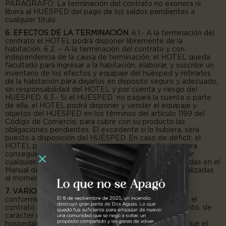
PARÁGRAFO: La terminación del contrato no exonera ni
libera al HUÉSPED del pago de los saldos pendientes a
cualquier título.
6. EFECTOS DE LA TERMINACIÓN.
6.1.- A la terminación del
contrato el HOTEL podrá disponer libremente de la
habitación. 6.2. – A la terminación del contrato y con
independencia de la causa de terminación, el HOTEL queda
facultado para ingresar a la habitación, elaborar, y suscribir un
inventario de los efectos y equipaje del huésped y retirarlos
de la habitación para dejarlos en depósito seguro y adecuado,
sin responsabilidad del HOTEL y por cuenta y riesgo del
HUÉSPED. 6.3.- Si el HUÉSPED no pagará la cuenta o parte
de ella, el HOTEL podrá disponer y vender el equipaje y
objetos del HUÉSPED en los términos del artículo 1199 del
Código de Comercio, para cubrir con su producto las
obligaciones pendientes. El excedente si lo hubiera, será
puesto a disposición del HUÉSPED. En caso de déficit, el
HOTEL podrá iniciar las acciones correspondientes para
conseguir el pago total de la suma adeudada. Incumplir
cualquiera de las obligaciones e instrucciones estipuladas en el
Manual de Políticas y Condiciones, las cuales son socializadas
al momento del registro con el hotel.
7. VARIOS
. 7.1.- Naturaleza jurídica del contrato. De
conformidad con el artículo 79 de la ley 300 de 1.996, el
contrato de hospedaje es un contrato de arrendamiento, de
carácter comercial y de adhesión. 7.2.- El contrato de
hospedaje se prueba mediante el Registro Hotelero que el