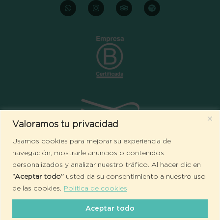
Whatsapp
Instagram
Tripadvisor
Spotify
Valoramos tu privacidad
Usamos cookies para mejorar su experiencia de
navegación, mostrarle anuncios o contenidos
personalizados y analizar nuestro tráfico. Al hacer clic en
“Aceptar todo”
usted da su consentimiento a nuestro uso
Todos los derechos reservados ©HOTEL DOS AGUAS |
Políticas
de las cookies.
Política de cookies
y Condiciones
|
Preguntas Frecuentes
Aceptar todo