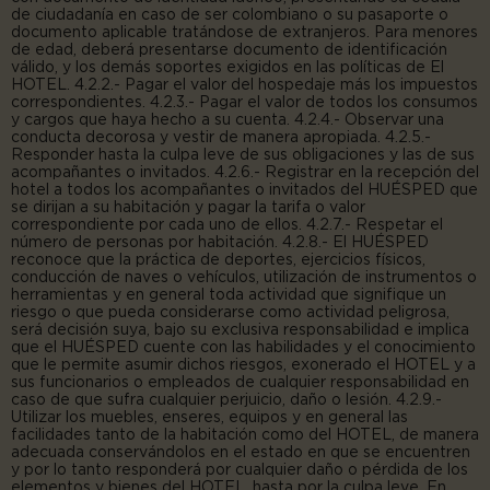
de ciudadanía en caso de ser colombiano o su pasaporte o
documento aplicable tratándose de extranjeros. Para menores
de edad, deberá presentarse documento de identificación
válido, y los demás soportes exigidos en las políticas de El
HOTEL. 4.2.2.- Pagar el valor del hospedaje más los impuestos
correspondientes. 4.2.3.- Pagar el valor de todos los consumos
y cargos que haya hecho a su cuenta. 4.2.4.- Observar una
conducta decorosa y vestir de manera apropiada. 4.2.5.-
Responder hasta la culpa leve de sus obligaciones y las de sus
acompañantes o invitados. 4.2.6.- Registrar en la recepción del
hotel a todos los acompañantes o invitados del HUÉSPED que
se dirijan a su habitación y pagar la tarifa o valor
correspondiente por cada uno de ellos. 4.2.7.- Respetar el
número de personas por habitación. 4.2.8.- El HUÉSPED
reconoce que la práctica de deportes, ejercicios físicos,
conducción de naves o vehículos, utilización de instrumentos o
herramientas y en general toda actividad que signifique un
riesgo o que pueda considerarse como actividad peligrosa,
será decisión suya, bajo su exclusiva responsabilidad e implica
que el HUÉSPED cuente con las habilidades y el conocimiento
que le permite asumir dichos riesgos, exonerado el HOTEL y a
sus funcionarios o empleados de cualquier responsabilidad en
caso de que sufra cualquier perjuicio, daño o lesión. 4.2.9.-
Utilizar los muebles, enseres, equipos y en general las
facilidades tanto de la habitación como del HOTEL, de manera
adecuada conservándolos en el estado en que se encuentren
y por lo tanto responderá por cualquier daño o pérdida de los
elementos y bienes del HOTEL, hasta por la culpa leve. En