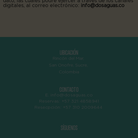
dato, las cuales podré ejercer a través de los canales
digitales, al correo electrónico:
info@dosaguas.co
UBICACIÓN
Rincón del Mar,
San Onofre, Sucre,
Colombia
CONTACTO
E.
info@dosaguas.co
Reservas: +57 321 4858941
Resecpción:
+57 310 2009644
SÍGUENOS