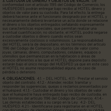
3. CUSTODIA DE DINERO Y OBJETOS DE VALOR.
De
conformidad con el artículo 1195 del Código de Comercio, los
HUÉSPEDES podrán entregar bajo recibo al HOTEL dinero y
objetos de valor para su custodia. Para tal efecto, la entrega
deberá hacerse ante el funcionario designado por el HOTEL y
necesariamente deberá levantarse un acta donde se relacione
el dinero o los objetos entregados señalando expresamente
sus características especiales, que permitan realizar una
eventual cuantificación, no obstante, el HOTEL podrá negarse
a custodiar objetos o dinero cuando estos sean
excesivamente costosos o voluminosos. La responsabilidad
del HOTEL será la de depositario, en los términos del artículo
1196 del Código de Comercio. Los objetos de valor como
joyas, cámaras, dinero, computadores, celulares, equipos o
utensilios que permanezcan en la habitación o áreas de
servicio diferentes a las que el HOTEL dispone para depósito
estarán bajo el único riesgo del HUÉSPED ya que en este caso
el HOTEL no asume responsabilidad alguna, en caso de
pérdida o deterioro.
4. OBLIGACIONES.
4.1. – DEL HOTEL. 4.1.1.- Prestar el servicio
objeto del contrato. 4.1.2.- Atender, recibir, tramitar y
responder las sugerencias, quejas o reclamos presentados por
el huésped. 4.1.3.- Custodiar el dinero y los objetos de valor
que el huésped le haya entregado bajo recibo de custodia, en
los términos del artículo 1196 del Código de Comercio. 4.1.4.-
Las demás establecidas a su cargo en la Ley. 4.2- DEL
HUÉSPED. 4.2.1.- Identificarse para registrarse en el HOTEL
con documento de identidad idóneo, presentando su cédula