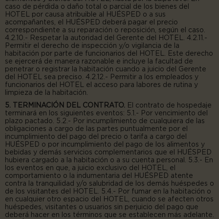
caso de pérdida o daño total o parcial de los bienes del
HOTEL por causa atribuible al HUÉSPED o a sus
acompañantes, el HUÉSPED deberá pagar el precio
correspondiente a su reparación o reposición, según el caso.
4.2.10.- Respetar la autoridad del Gerente del HOTEL. 4.2.11.-
Permitir el derecho de inspección y/o vigilancia de la
habitación por parte de funcionarios del HOTEL. Este derecho
se ejercerá de manera razonable e incluye la facultad de
penetrar o registrar la habitación cuando a juicio del Gerente
del HOTEL sea preciso. 4.2.12.- Permitir a los empleados y
funcionarios del HOTEL el acceso para labores de rutina y
limpieza de la habitación.
5. TERMINACIÓN DEL CONTRATO.
El contrato de hospedaje
terminará en los siguientes eventos: 5.1.- Por vencimiento del
plazo pactado. 5.2.- Por incumplimiento de cualquiera de las
obligaciones a cargo de las partes puntualmente por el
incumplimiento del pago del precio o tarifa a cargo del
HUÉSPED o por incumplimiento del pago de los alimentos y
bebidas y demás servicios complementarios que el HUÉSPED
hubiera cargado a la habitación o a su cuenta personal. 5.3.- En
los eventos en que, a juicio exclusivo del HOTEL, el
comportamiento o la indumentaria del HUÉSPED atente
contra la tranquilidad y/o salubridad de los demás huéspedes o
de los visitantes del HOTEL. 5.4.- Por fumar en la habitación o
en cualquier otro espacio del HOTEL, cuando se afecten otros
huéspedes, visitantes o usuarios sin perjuicio del pago que
deberá hacer en los términos que se establecen más adelante.