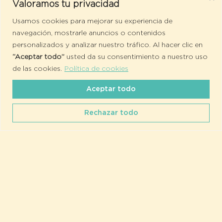
cuidan.
Valoramos tu privacidad
Usamos cookies para mejorar su experiencia de
navegación, mostrarle anuncios o contenidos
personalizados y analizar nuestro tráfico. Al hacer clic en
“Aceptar todo”
usted da su consentimiento a nuestro uso
de las cookies.
Política de cookies
Aceptar todo
Rechazar todo
CONTACTO
RESERVAS
Pintura en botellas recicladas
Sentarse frente al mar. Pintar sin prisa. Dar una segunda
vida a una botella de vidrio y descubrir que, a veces, los
mejores recuerdos son los que uno mismo crea.