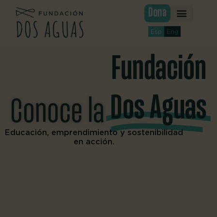
Ir
Dona
al
contenido
Esp
Eng
Fundación
Dos Aguas
Conoce la
Educación, emprendimiento y sostenibilidad
en acción.