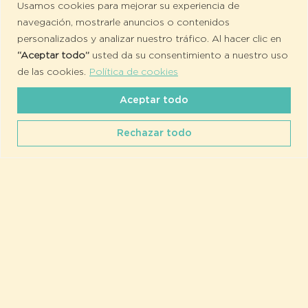
Usamos cookies para mejorar su experiencia de
navegación, mostrarle anuncios o contenidos
personalizados y analizar nuestro tráfico. Al hacer clic en
“Aceptar todo”
usted da su consentimiento a nuestro uso
de las cookies.
Política de cookies
Aceptar todo
Rechazar todo
En Fundación Dos Aguas creemos que el cine puede
ser mucho más que entretenimiento. A través del
programa
Cine Playero
, creamos espacios donde
el