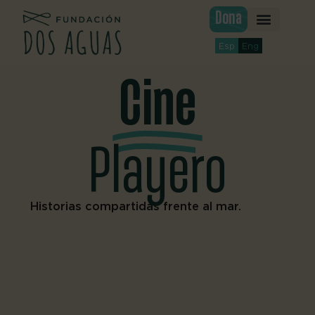
Ir
Dona
al
contenido
Esp
Eng
Cine
Playero
Historias compartidas frente al mar.