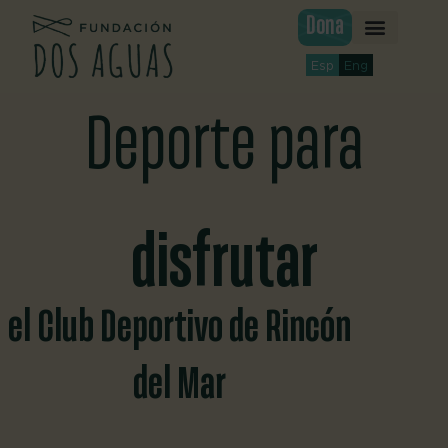
Ir
Dona
al
contenido
Esp
Eng
Deporte para
disfrutar
el Club Deportivo de Rincón
del Mar